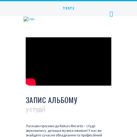
TEST2
ЗАПИС АЛЬБОМУ
у студії
Ласкаво просимо до Rakurs Records – студії
звукозапису, де ваша музика оживає! У нас ви
знайдете сучасне обладнання та професійний