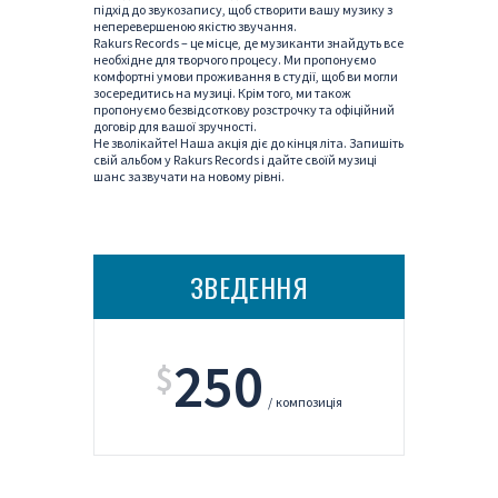
підхід до звукозапису, щоб створити вашу музику з
неперевершеною якістю звучання.
Rakurs Records – це місце, де музиканти знайдуть все
необхідне для творчого процесу. Ми пропонуємо
комфортні умови проживання в студії, щоб ви могли
зосередитись на музиці. Крім того, ми також
пропонуємо безвідсоткову розстрочку та офіційний
договір для вашої зручності.
Не зволікайте! Наша акція діє до кінця літа. Запишіть
свій альбом у Rakurs Records і дайте своїй музиці
шанс зазвучати на новому рівні.
ЗВЕДЕННЯ
250
$
композиція