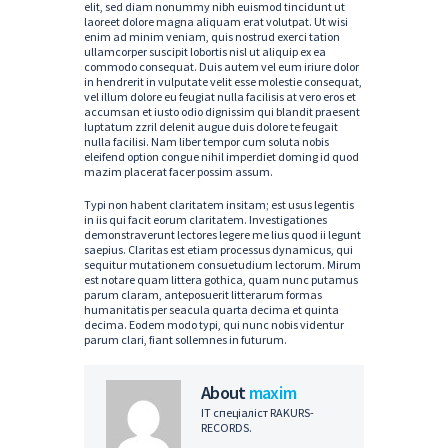
elit, sed diam nonummy nibh euismod tincidunt ut
laoreet dolore magna aliquam erat volutpat. Ut wisi
enim ad minim veniam, quis nostrud exerci tation
ullamcorper suscipit lobortis nisl ut aliquip ex ea
commodo consequat. Duis autem vel eum iriure dolor
in hendrerit in vulputate velit esse molestie consequat,
vel illum dolore eu feugiat nulla facilisis at vero eros et
accumsan et iusto odio dignissim qui blandit praesent
luptatum zzril delenit augue duis dolore te feugait
nulla facilisi. Nam liber tempor cum soluta nobis
eleifend option congue nihil imperdiet doming id quod
mazim placerat facer possim assum.
Typi non habent claritatem insitam; est usus legentis
in iis qui facit eorum claritatem. Investigationes
demonstraverunt lectores legere me lius quod ii legunt
saepius. Claritas est etiam processus dynamicus, qui
sequitur mutationem consuetudium lectorum. Mirum
est notare quam littera gothica, quam nunc putamus
parum claram, anteposuerit litterarum formas
humanitatis per seacula quarta decima et quinta
decima. Eodem modo typi, qui nunc nobis videntur
parum clari, fiant sollemnes in futurum.
About
maxim
IT спеціаліст RAKURS-
RECORDS.