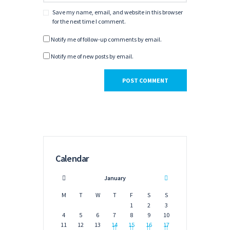
Save my name, email, and website in this browser
for the next time I comment.
Notify me of follow-up comments by email.
Notify me of new posts by email.
News
Exciting
Update:
Calendar
Taking
Sound
January
Quality to
M
T
W
T
F
S
S
News
,
Останні
відео
,
1
2
3
the Next
Portfolio
,
4
5
6
7
8
9
10
Фільми
Tape Echo
Level in
11
12
13
14
15
16
17