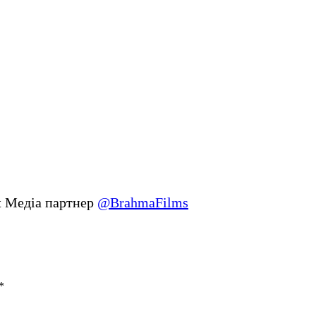
t Медіа партнер
@BrahmaFilms
*