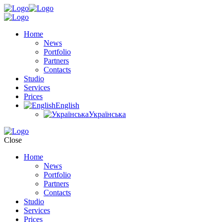
Home
News
Portfolio
Partners
Contacts
Studio
Services
Prices
English
Українська
Close
Home
News
Portfolio
Partners
Contacts
Studio
Services
Prices