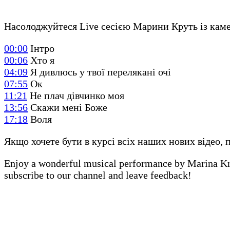
Насолоджуйтеся Live сесією Марини Круть із камер
00:00
Інтро
00:06
Хто я
04:09
Я дивлюсь у твої перелякані очі
07:55
Ок
11:21
Не плач дівчинко моя
13:56
Скажи мені Боже
17:18
Воля
Якщо хочете бути в курсі всіх наших нових відео, 
Enjoy a wonderful musical performance by Marina Krut
subscribe to our channel and leave feedback!