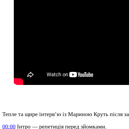
Тепле та щире інтерв’ю із Мариною Круть після зап
00:00
Інтро — репетиція перед зйомками.