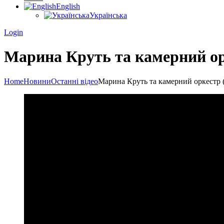
English
Українська
Login
Марина Круть та камерний орк
Home
Новини
Останні відео
Марина Круть та камерний оркестр (F