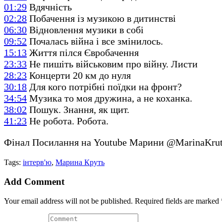
01:29
Вдячність
02:28
Побачення із музикою в дитинстві
06:30
Відновлення музики в собі
09:52
Почалась війна і все змінилось.
15:13
Життя пілся Євробачення
23:33
Не пишіть військовим про війну. Листи
28:23
Концерти 20 км до нуля
30:18
Для кого потрібні поїдки на фронт?
34:54
Музика то моя дружина, а не коханка.
38:02
Пошук. Знання, як щит.
41:23
Не робота. Робота.
Фінал Посилання на Youtube Марини @MarinaKru
Tags:
інтерв'ю
,
Марина Круть
Add Comment
Your email address will not be published. Required fields are marked 