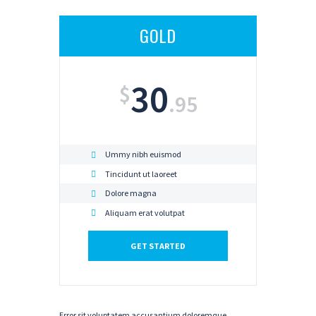
GOLD
30
$
.95
Ummy nibh euismod
Tincidunt ut laoreet
Dolore magna
Aliquam erat volutpat
GET STARTED
Error sit voluptatem accusantium doloremque