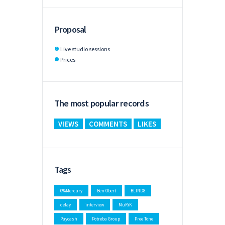
Proposal
Live studio sessions
Prices
The most popular records
VIEWS
COMMENTS
LIKES
Tags
0%Mercury
Ben Obert
BLIND8
delay
interview
MuRiK
Paycash
Potreba Group
Pree Tone