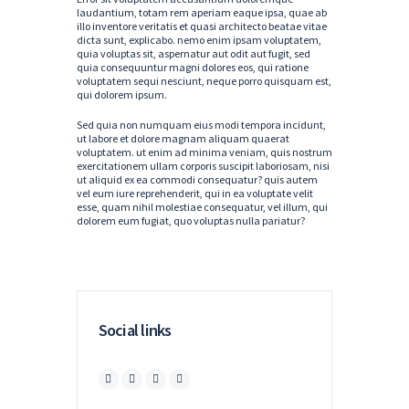
laudantium, totam rem aperiam eaque ipsa, quae ab
illo inventore veritatis et quasi architecto beatae vitae
dicta sunt, explicabo. nemo enim ipsam voluptatem,
quia voluptas sit, aspernatur aut odit aut fugit, sed
quia consequuntur magni dolores eos, qui ratione
voluptatem sequi nesciunt, neque porro quisquam est,
qui dolorem ipsum.
Sed quia non numquam eius modi tempora incidunt,
ut labore et dolore magnam aliquam quaerat
voluptatem. ut enim ad minima veniam, quis nostrum
exercitationem ullam corporis suscipit laboriosam, nisi
ut aliquid ex ea commodi consequatur? quis autem
vel eum iure reprehenderit, qui in ea voluptate velit
esse, quam nihil molestiae consequatur, vel illum, qui
dolorem eum fugiat, quo voluptas nulla pariatur?
Social links