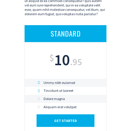
ut aliquid ex ea commodi consequatur? quis autem
vel eum iure reprehenderit, qui in ea voluptate velit
esse, quam nihil molestiae consequatur, vel illum, qui
dolorem eum fugiat, quo voluptas nulla pariatur?
STANDARD
10
$
.95
Ummy nibh euismod
Tincidunt ut laoreet
Dolore magna
Aliquam erat volutpat
GET STARTED