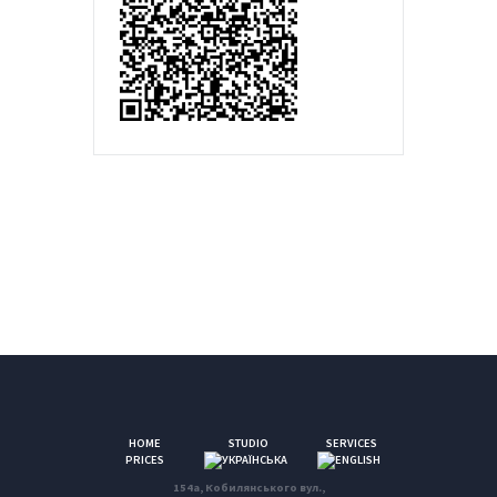
HOME
STUDIO
SERVICES
PRICES
154a, Кобилянського вул.,