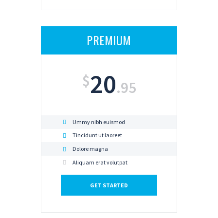
PREMIUM
20
$
.95
Ummy nibh euismod
Tincidunt ut laoreet
Dolore magna
Aliquam erat volutpat
GET STARTED