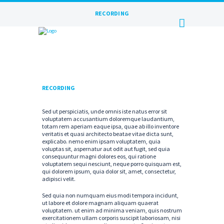
RECORDING
RECORDING
Sed ut perspiciatis, unde omnis iste natus error sit
voluptatem accusantium doloremque laudantium,
totam rem aperiam eaque ipsa, quae ab illo inventore
veritatis et quasi architecto beatae vitae dicta sunt,
explicabo. nemo enim ipsam voluptatem, quia
voluptas sit, aspernatur aut odit aut fugit, sed quia
consequuntur magni dolores eos, qui ratione
voluptatem sequi nesciunt, neque porro quisquam est,
qui dolorem ipsum, quia dolor sit, amet, consectetur,
adipisci velit.
Sed quia non numquam eius modi tempora incidunt,
ut labore et dolore magnam aliquam quaerat
voluptatem. ut enim ad minima veniam, quis nostrum
exercitationem ullam corporis suscipit laboriosam, nisi