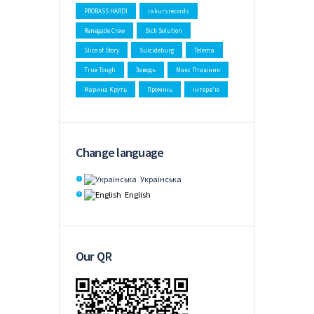
PROBASS HARDI
rakursrecords
Renegade Crew
Sick Solution
Slice of Story
Suicideburg
Telema
True Tough
Заводь
Макс Пташник
Марина Круть
Промінь
інтерв'ю
Change language
Українська
English
Our QR